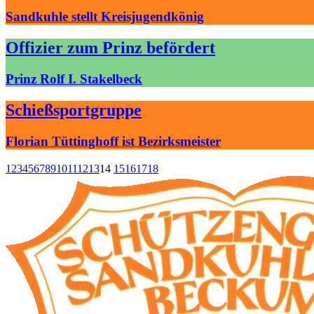
Sandkuhle stellt Kreisjugendkönig
Offizier zum Prinz befördert
Prinz Rolf I. Stakelbeck
Schießsportgruppe
Florian Tüttinghoff ist Bezirksmeister
1
2
3
4
5
6
7
8
9
10
11
12
13
14
15
16
17
18