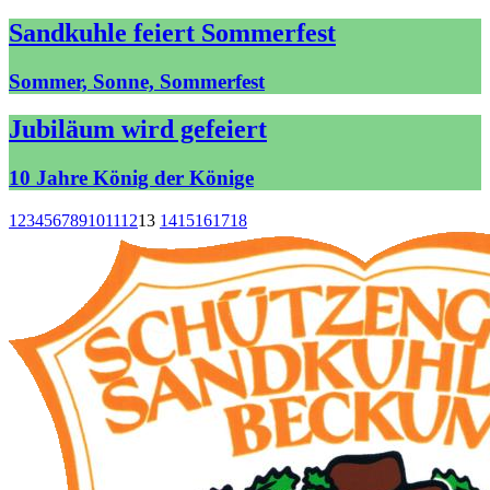
Sandkuhle feiert Sommerfest
Sommer, Sonne, Sommerfest
Jubiläum wird gefeiert
10 Jahre König der Könige
1
2
3
4
5
6
7
8
9
10
11
12
13
14
15
16
17
18