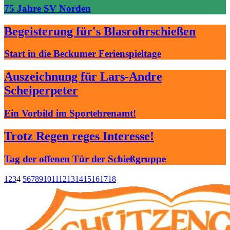
75 Jahre SV Norden
Begeisterung für's Blasrohrschießen
Start in die Beckumer Ferienspieltage
Auszeichnung für Lars-Andre
Scheiperpeter
Ein Vorbild im Sportehrenamt!
Trotz Regen reges Interesse!
Tag der offenen Tür der Schießgruppe
1
2
3
4
5
6
7
8
9
10
11
12
13
14
15
16
17
18